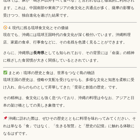
琉球では、豚が「鳴き声以外すべて食べる」と言われるほど徹底的に利用され
ます。これは、中国南部や東南アジアの食文化と共通点が多く、薩摩の影響も
受けつつ、独自進化を遂げた結果です。
4. 現代に残る琉球食文化とその価値
現在でも、沖縄には琉球王国時代の食文化が深く根付いています。沖縄料理
店、家庭の食卓、行事食などに、その名残を色濃く見ることができます。
さらに、沖縄県は
長寿県
としても知られており、その背景には「命薬」の精神
に根ざした食習慣が大きく関係しているとされています。
まとめ：琉球の歴史と食は、世界をつなぐ島の物語
琉球王国の歴史は、侵略や支配を受けながらも、多様な文化と知恵を柔軟に受
け入れ、自らのものとして昇華してきた「受容と創造の歴史」です。
その精神は、食文化にも強く息づいており、沖縄の料理は今なお、アジアと日
本の架け橋としての美しき象徴です。
沖縄に訪れた際は、ぜひその歴史とともに料理を味わってみてください。そ
れは単なる「食」ではなく、「生きる智慧」と「歴史の記憶」に触れる体験に
なるはずです。