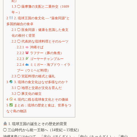
紀）
1.3
◯ 薩摩藩の支配と二重外交（1609
年～）
2
2. 琉球王国の食文化 ― “薬食同源”と
多国的融合の食卓
2.1
◯ 医食同源：健康を意識した食文
化の根付く背景
2.2
◯ 代表的な琉球料理とそのルーツ
2.2.1
沖縄そば
2.2.2
ラフテー（豚の角煮）
2.2.3
ゴーヤーチャンプルー
2.2.4
ミミガー・海ブドウ・イラ
ブー（ウミヘビ料理）
2.3
◯ 宮廷料理の格式と儀礼
3
3. 琉球の食文化はなぜ多様なのか？
3.1
◯ 地理と交易が文化を育んだ
3.2
◯ 豚文化の確立
4
4. 現代に残る琉球食文化とその価値
5
まとめ：琉球の歴史と食は、世界をつ
なぐ島の物語
1. 琉球王国の誕生とその歴史的背景
◯ 三山時代から統一王朝へ（14世紀～15世紀）
沖縄本島にはかつて、「北山（ほくざん）」「中山（ちゅうざん）」「南山