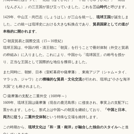
（なんざん）」の三王国が並び立っていました。これを
三山時代
と呼びます。
1429年、中山王・尚巴志（しょうはし）が三山を統一し、
琉球王国
が誕生しま
した。この統一は琉球史における大きな転換点であり、
貿易国家としての道が
本格的に開かれます
。
◯ 朝貢貿易と国際交流（15～16世紀）
琉球王国は、中国の明・清王朝に「朝貢」を行うことで冊封体制（外交と貿易
の枠組み）に入りました。これにより、中国から「琉球国王」の称号を授か
り、正当な王国として国際的な地位を獲得しました。
また同時に、朝鮮、日本（室町幕府や薩摩藩）、東南アジア（シャム＝タイ、
マラッカ、ジャワ）との
積極的な貿易・文化交流
が行われ、琉球は“小さな海洋
大国”とも称されました。
◯ 薩摩藩の支配と二重外交（1609年～）
1609年、琉球王国は薩摩藩（現在の鹿児島県）に侵攻され、事実上の支配下に
置かれます。しかし、形式上は中国への朝貢を継続しており、
「中国と日本、
両方に従う」二重外交体制
という特殊な立場を維持します。
この時期から、
琉球文化は「和・漢・南洋」が融合した独自のスタイル
へと進