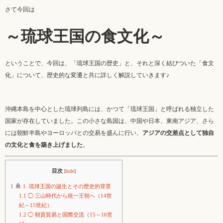
さて今回は
～琉球王国の食文化～
ということで、今回は、「琉球王国の歴史」と、それと深く結びついた「食文
化」について、歴史的な変遷と共に詳しく解説していきます♪
沖縄本島を中心とした琉球列島には、かつて「琉球王国」と呼ばれる独立した
国家が存在していました。この小さな島国は、中国や日本、東南アジア、さら
には朝鮮半島やヨーロッパとの交易を盛んに行い、
アジアの交差点として独自
の文化と食を築き上げました
。
目次
[
hide
]
1
1. 琉球王国の誕生とその歴史的背景
1.1
◯ 三山時代から統一王朝へ（14世
紀～15世紀）
1.2
◯ 朝貢貿易と国際交流（15～16世