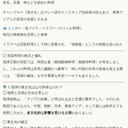
苦瓜、豆腐、卵などを炒めた料理
チャンプルー（混ぜる）はマレー語やインドネシア語由来の説もあり、東南ア
ジアとの交流の名残とされる
ミミガー・海ブドウ・イラブー（ウミヘビ料理）
地元の海産物を活用した食材
イラブーは宮廷料理として特に珍重され、「強精薬」としての効能も語られた
◯ 宮廷料理の格式と儀礼
琉球王朝の宮廷では、特別な宴（御冠船御料理・御接待料理）が存在しまし
た。これらの料理は非常に繊細かつ豪華で、特に中国や日本の使者を迎える際
には、「琉球の威信」を示す重要な外交ツールでもありました。
3. 琉球の食文化はなぜ多様なのか？
◯ 地理と交易が文化を育んだ
琉球諸島は、「アジアの回廊」と呼ばれるほど交通の要所でした。そのため、
島国でありながら、中国、朝鮮、日本、東南アジア、そして後には欧州までも
視野に入れた、
多文化的な影響を受ける土壌
がありました。
◯ 豚文化の確立