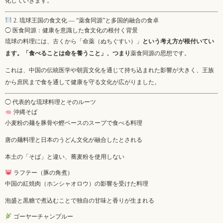
化していきます。
2. 琉球王国の食文化 ― “薬食同源”と多国的融合の食卓
◯ 医食同源：健康を意識した食文化の根付く背景
琉球の料理には、古くから「命薬（ぬちぐすい）」
という考え方が根付いてい
ます。「食べることは命を養うこと」、つまり
薬食同源の思想です。
これは、中国の伝統医学や朝貢文化を通じて持ち込まれた影響が大きく、王族
から庶民まで食を通して健康を守る文化が広がりました。
◯ 代表的な琉球料理とそのルーツ
沖縄そば
小麦粉の麺を豚骨や鰹ベースのスープで食べる料理
唐の麺料理と日本のうどん文化が融合したとされる
本土の「そば」と違い、蕎麦粉を使用しない
ラフテー（豚の角煮）
中国の紅焼肉（ホンシャオロウ）の影響を受けた料理
泡盛と黒糖で煮込むことで独自の甘味と香りが生まれる
ゴーヤーチャンプルー