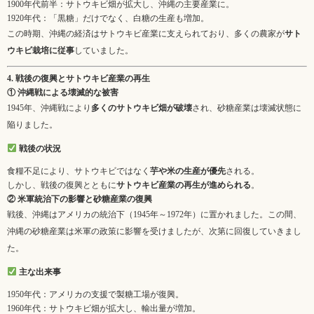
1900年代前半：サトウキビ畑が拡大し、沖縄の主要産業に。
1920年代：「黒糖」だけでなく、白糖の生産も増加。
この時期、沖縄の経済はサトウキビ産業に支えられており、多くの農家が
サト
ウキビ栽培に従事
していました。
4. 戦後の復興とサトウキビ産業の再生
① 沖縄戦による壊滅的な被害
1945年、沖縄戦により
多くのサトウキビ畑が破壊
され、砂糖産業は壊滅状態に
陥りました。
戦後の状況
食糧不足により、サトウキビではなく
芋や米の生産が優先
される。
しかし、戦後の復興とともに
サトウキビ産業の再生が進められる
。
② 米軍統治下の影響と砂糖産業の復興
戦後、沖縄はアメリカの統治下（1945年～1972年）に置かれました。この間、
沖縄の砂糖産業は米軍の政策に影響を受けましたが、次第に回復していきまし
た。
主な出来事
1950年代：アメリカの支援で製糖工場が復興。
1960年代：サトウキビ畑が拡大し、輸出量が増加。