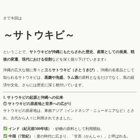
さて今回は
～サトウキビ～
ということで、
サトウキビが沖縄にもたらされた歴史、産業としての発展、戦
後の変遷、現代における役割
などを深く掘り下げていきます♪
沖縄の広大な畑に青々と茂る
サトウキビ（さとうきび）
。沖縄の名産品として
知られるサトウキビは、
黒糖や泡盛、ラム酒
の原料となるだけでなく、島の経
済や文化、さらには歴史に深く根付いています。
1. サトウキビの起源と沖縄への伝来
① サトウキビの原産地と世界への広がり
サトウキビの原産地は、東南アジア（インドネシア・ニューギニアなど）とさ
れ、古代から人々に利用されてきました。
インド（紀元前500年頃）
：砂糖の原料として利用開始。
中国（7世紀）
：唐の時代に広まり、「甘蔗（かんしゃ）」と呼ばれる。