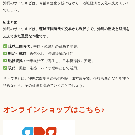
沖縄のサトウキビは、今後も進化を続けながら、地域経済と文化を支えていく
でしょう。
6. まとめ
沖縄のサトウキビは、
琉球王国時代の交易から現代まで、沖縄の歴史と経済を
支えてきた重要な作物
です。
琉球王国時代
：中国・薩摩との貿易で発展。
明治～戦前
：近代化し、沖縄経済の柱に。
戦後復興
：米軍統治下で再生し、日本復帰後に安定。
現代
：黒糖・泡盛・バイオ燃料として活用。
サトウキビは、沖縄の歴史そのものを映し出す農産物。今後も新たな可能性を
秘めながら、その価値を高めていくことでしょう。
オンラインショップはこちら♪