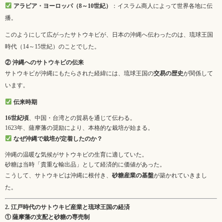
アラビア・ヨーロッパ（8～10世紀）
：イスラム商人によって世界各地に伝
播。
このようにして広がったサトウキビが、日本の沖縄へ伝わったのは、琉球王国
時代（14～15世紀）のことでした。
② 沖縄へのサトウキビの伝来
サトウキビが沖縄にもたらされた経緯には、琉球王国の
交易の歴史
が関係して
います。
伝来時期
16世紀頃
、中国・台湾との貿易を通じて伝わる。
1623年、薩摩藩の奨励により、本格的な栽培が始まる。
なぜ沖縄で栽培が定着したのか？
沖縄の温暖な気候がサトウキビの生育に適していた。
砂糖は当時「貴重な輸出品」として経済的に価値があった。
こうして、サトウキビは沖縄に根付き、
砂糖産業の基盤
が築かれていきまし
た。
2. 江戸時代のサトウキビ産業と琉球王国の経済
① 薩摩藩の支配と砂糖の専売制