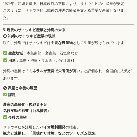
1972年：沖縄返還後、日本政府の支援により、サトウキビの生産量が安定。
このように、サトウキビは戦後の沖縄の経済を支える重要な産業となりまし
た。
5. 現代のサトウキビ産業と沖縄の未来
① 沖縄のサトウキビ産業の現状
現在、沖縄ではサトウキビは
主要な農産物
として生産が続けられています。
生産地域
：本島南部・宮古島・石垣島など
用途
：黒糖・泡盛・ラム酒・バイオ燃料
沖縄の黒糖は「
ミネラルが豊富で栄養価が高い
」と評価され、全国的に人気が
あります。
② 課題と今後の展望
課題
農家の高齢化・後継者不足
気候変動の影響（台風被害）
今後の展望
サトウキビを活用した
バイオ燃料開発
の推進。
観光と連携し、「黒糖作り体験」などのツーリズム促進
。