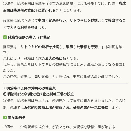
1609年、琉球王国は薩摩藩（現在の鹿児島県）による侵攻を受け、以降、
琉球
王国は薩摩藩の支配下に置かれる
ことになります。
薩摩藩は琉球を通じて
中国と貿易を行い、サトウキビを砂糖として輸出するこ
とで大きな利益を得ました
。
砂糖専売制の導入（17世紀）
薩摩藩は「
サトウキビの栽培を推奨し、収穫した砂糖を専売
」する制度を確
立。
これにより、砂糖は琉球の
最大の輸出品
となる。
しかし、農民たちはサトウキビの強制栽培に苦しみ、生活が厳しくなる側面も
あった。
この時代、砂糖は「
白い黄金
」とも呼ばれ、非常に価値の高い商品でした。
3. 明治時代以降の沖縄の砂糖産業
① 明治時代の沖縄の近代化と製糖工場の設立
1879年、琉球王国は廃止され、沖縄県として日本に組み込まれました。この時
期、沖縄では
近代的な製糖工場が建設され、砂糖産業が一気に発展
します。
主な出来事
1895年：「沖縄製糖株式会社」が設立され、大規模な砂糖生産が始まる。